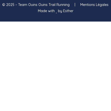
che © 2025 – Team Ouins Ouins Trail Running | Mentions Légales
Made with
by Esther